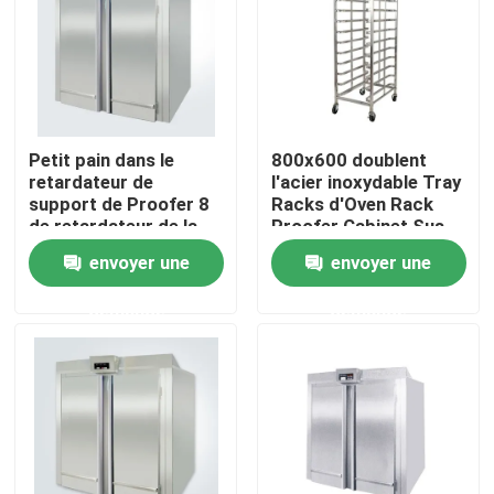
À propos de nous
Visite de l'usine
Petit pain dans le
800x600 doublent
retardateur de
l'acier inoxydable Tray
Contrôle de qualité
support de Proofer 8
Racks d'Oven Rack
de retardateur de la
Proofer Cabinet Sus
pâte pour faire Yasur
304
envoyer une
envoyer une
cuire au four YST-8R2
Nous contacter
220V 8kw
demande
demande
Four à sole de boulangerie
Four à chariot de boulangerie
Four de convection de boulangerie