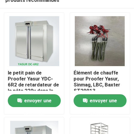
le petit pain de
Élément de chauffe
Proofer Yasur YDC-
pour Proofer Yasur,
6R2 de retardateur de
Sinmag, LBC, Baxter
la pâte 220v dans le
ST20013
Maison
type 6 étire le plateau
envoyer une
envoyer une
de 40X60cm
demande
demande
Des produits
Vidéos