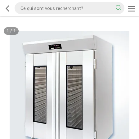
1
/
1