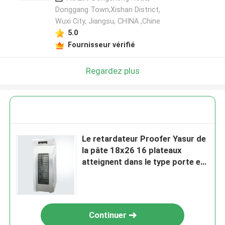
Donggang Town,Xishan District,
Wuxi City, Jiangsu, CHINA ,Chine
5.0
Fournisseur vérifié
Regardez plus
Le retardateur Proofer Yasur de
la pâte 18x26 16 plateaux
atteignent dans le type porte en
verre du fermenteur 2kw de
Proofer de la pâte
Continuer