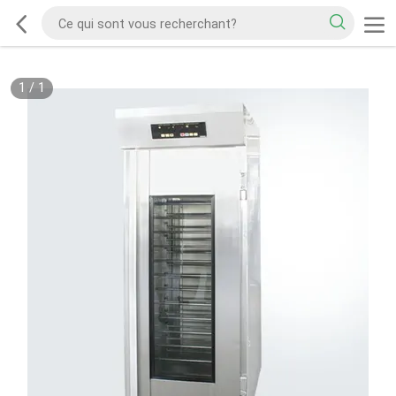
1
/
1