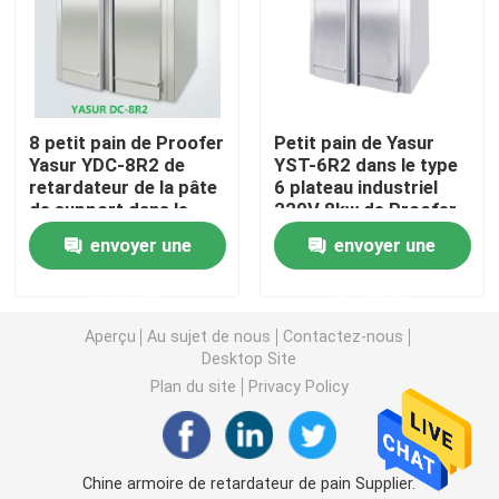
Retardateur Proofer de la pâte
Mélangeur en spirale de la pâte
8 petit pain de Proofer
Petit pain de Yasur
Yasur YDC-8R2 de
YST-6R2 dans le type
retardateur de la pâte
6 plateau industriel
Diviseuse de pâte plus ronde
de support dans le
220V 8kw de Proofer
type 288 Cabinet
40X60cm de la pâte
envoyer une
envoyer une
d'imperméabilisation
de supports
Machine de mouleur de la pâte
de boulangerie du
demande
demande
plateau 8kw
Aperçu
Au sujet de nous
Contactez-nous
Machine de Sheeter de la pâte
Desktop Site
Plan du site
Privacy Policy
Mélangeur planétaire commercial
Congélateur droit commercial
Chine armoire de retardateur de pain Supplier.