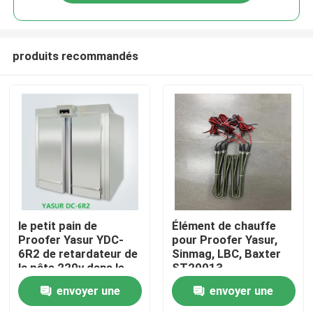
produits recommandés
Maison
le petit pain de
Élément de chauffe
Proofer Yasur YDC-
pour Proofer Yasur,
6R2 de retardateur de
Sinmag, LBC, Baxter
Des produits
la pâte 220v dans le
ST20013
type 6 étire le plateau
envoyer une
envoyer une
de 40X60cm
Vidéos