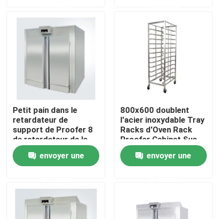
demande
demande
À propos de nous
Visite de l'usine
Contrôle de qualité
Petit pain dans le
800x600 doublent
retardateur de
l'acier inoxydable Tray
Nous contacter
support de Proofer 8
Racks d'Oven Rack
de retardateur de la
Proofer Cabinet Sus
pâte pour faire Yasur
304
Four à sole de boulangerie
envoyer une
envoyer une
cuire au four YST-8R2
220V 8kw
demande
demande
Four à chariot de boulangerie
Four de convection de boulangerie