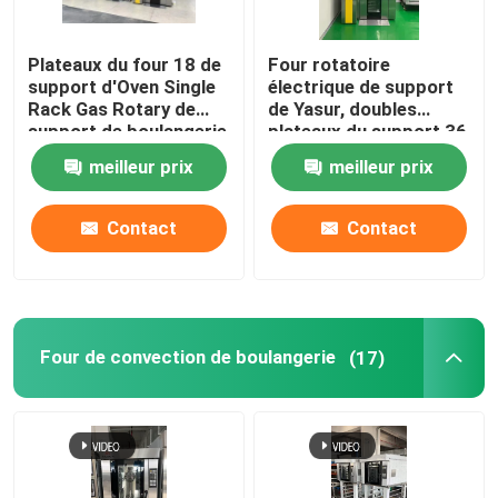
Plateaux du four 18 de
Four rotatoire
support d'Oven Single
électrique de support
Rack Gas Rotary de
de Yasur, doubles
support de boulangerie
plateaux du support 36
de Yasur 3kw 40X60cm
40X60cm, pour le pain
meilleur prix
meilleur prix
de cuisson, gâteaux,
Pizz
Contact
Contact
Maison
Four de convection de boulangerie
(17)
Des produits
Vidéos