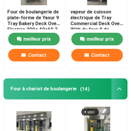
Four de boulangerie de
vapeur de cuisson
plate-forme de Yasur 9
électrique de Tray
Tray Bakery Deck Oven
Commercial Deck Oven
Electric 300c 40x60 3
With du four 9 de
plate-forme de 16.5kw
meilleur prix
meilleur prix
18x26 3
Contact
Contact
Four à chariot de boulangerie
(14)