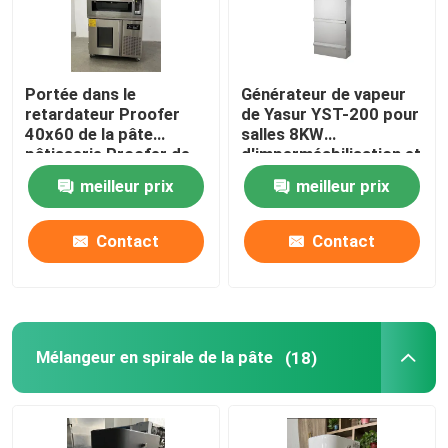
Retardateur Proofer de la pâte
Portée dans le
Générateur de vapeur
retardateur Proofer
de Yasur YST-200 pour
Mélangeur en spirale de la pâte
40x60 de la pâte
salles 8KW
pâtisserie Proofer de
d'imperméabilisation et
50 degrés
de fermentation
Diviseuse de pâte plus ronde
meilleur prix
meilleur prix
appropriées à 8
supports Climator
Contact
Contact
Machine de mouleur de la pâte
Machine de Sheeter de la pâte
Mélangeur en spirale de la pâte
(18)
Mélangeur planétaire commercial
Congélateur droit commercial