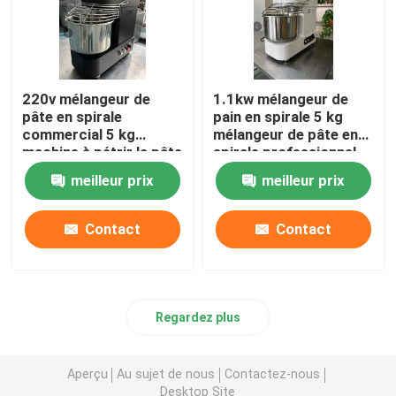
Trancheuse à pain
plateau de cuisson en aluminium
220v mélangeur de
1.1kw mélangeur de
pâte en spirale
pain en spirale 5 kg
commercial 5 kg
mélangeur de pâte en
machine à pétrir la pâte
spirale professionnel
Noir
pour la maison
meilleur prix
meilleur prix
Contact
Contact
Regardez plus
Aperçu
Au sujet de nous
Contactez-nous
Desktop Site