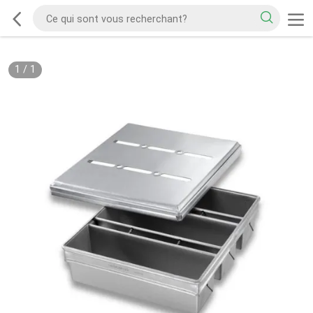
1
/
1