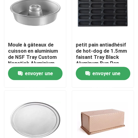
Produits
Vidéos
Moule à gâteaux de
petit pain antiadhésif
cuisson en aluminium
de hot-dog de 1.5mm
Four à sole de boulangerie
de NSF Tray Custom
faisant Tray Black
Nonstick Aluminium
Aluminum Bun Pan
Ring de service
cuire au four
envoyer une
envoyer une
d'alimentation
Four à chariot de boulangerie
demande
demande
Four de convection de boulangerie
Retardateur Proofer de la pâte
Mélangeur en spirale de la pâte