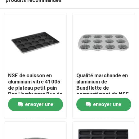
NSF de cuisson en
Qualité marchande en
aluminium vitré 41005
aluminium de
de plateau petit pain
Bundtlette de
Pan Hamburger Bun de
compartiment de NSF
Accueil
cuisson supérieur de
de Pan For
envoyer une
envoyer une
15 moules
Foodservice de petit
pain de bâton de 12
demande
demande
A propos de nous
moules non
Contacts