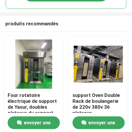
produits recommandés
Accueil
Four rotatoire
support Oven Double
électrique de support
Rack de boulangerie
de Yasur, doubles
de 220v 380v 36
A propos de nous
plateaux du support
plateaux
36 40X60cm, pour le
40X60cm/pour la
envoyer une
envoyer une
pain de cuisson,
pizza de cuisson de
Contacts
gâteaux, Pizz
gâteaux de pain