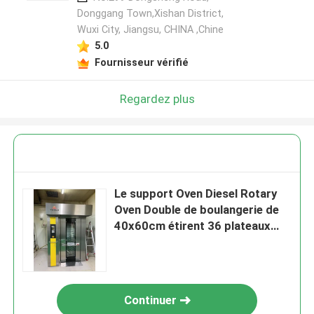
Donggang Town,Xishan District,
Wuxi City, Jiangsu, CHINA ,Chine
5.0
Fournisseur vérifié
Regardez plus
Le support Oven Diesel Rotary
Oven Double de boulangerie de
40x60cm étirent 36 plateaux
pour la pizza de cuisson de
gâteaux de pain
Continuer