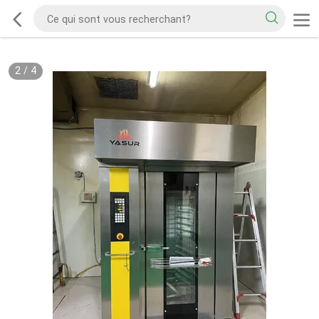
2
/
4