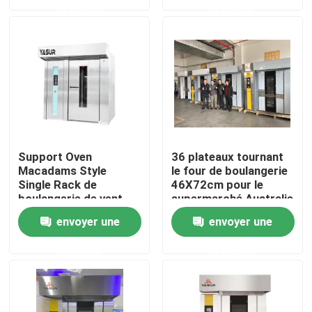
demande
demande
Produits
Vidéos
Four à sole de boulangerie
Support Oven
36 plateaux tournant
Macadams Style
le four de boulangerie
Four à chariot de boulangerie
Single Rack de
46X72cm pour le
boulangerie de vent
supermarché Australie
violent 36 plateaux
de Woolworths
Four de convection de boulangerie
envoyer une
envoyer une
tournant 40X60cm
demande
demande
Retardateur Proofer de la pâte
Mélangeur en spirale de la pâte