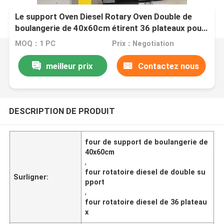
Le support Oven Diesel Rotary Oven Double de
boulangerie de 40x60cm étirent 36 plateaux pour
la pizza de cuisson de gâteaux de pain
MOQ：1 PC
Prix：Negotiation
meilleur prix
Contactez nous
DESCRIPTION DE PRODUIT
four de support de boulangerie de
40x60cm
,
four rotatoire diesel de double su
Surligner:
pport
,
four rotatoire diesel de 36 plateau
x