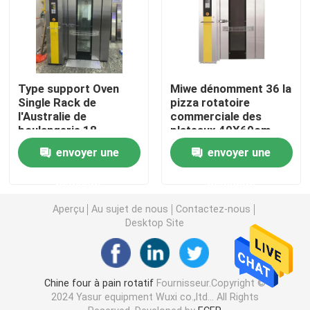
Diviseuse de pâte plus ronde
Machine de mouleur de la pâte
Type support Oven
Miwe dénomment 36 la
Single Rack de
pizza rotatoire
l'Australie de
commerciale des
Machine de Sheeter de la pâte
boulangerie 18
plateaux 40X60cm
plateaux 3kw
Oven For Baking Bread
envoyer une
envoyer une
46x72cm pour des
Cakes
Mélangeur planétaire commercial
gâteaux de pain
demande
demande
Aperçu
Au sujet de nous
Contactez-nous
Congélateur droit commercial
Desktop Site
Trancheuse à pain
Chine four à pain rotatif
Fournisseur.Copyright ©
2024 Yasur equipment Wuxi co.,ltd... All Rights
plateau de cuisson en aluminium