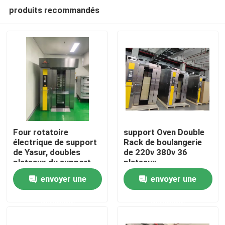
produits recommandés
Four rotatoire
support Oven Double
électrique de support
Rack de boulangerie
de Yasur, doubles
de 220v 380v 36
Accueil
plateaux du support
plateaux
36 40X60cm, pour le
40X60cm/pour la
envoyer une
envoyer une
pain de cuisson,
pizza de cuisson de
A propos de nous
gâteaux, Pizz
gâteaux de pain
demande
demande
Contacts