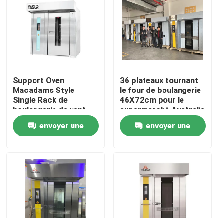
Produits
Vidéos
Support Oven
36 plateaux tournant
Four à sole de boulangerie
Macadams Style
le four de boulangerie
Single Rack de
46X72cm pour le
boulangerie de vent
supermarché Australie
violent 36 plateaux
de Woolworths
Four à chariot de boulangerie
envoyer une
envoyer une
tournant 40X60cm
demande
demande
Four de convection de boulangerie
Retardateur Proofer de la pâte
Mélangeur en spirale de la pâte