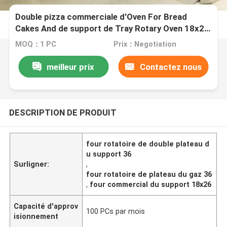
Double pizza commerciale d'Oven For Bread
Cakes And de support de Tray Rotary Oven 18x26
du support 36
MOQ：1 PC
Prix：Negotiation
meilleur prix
Contactez nous
DESCRIPTION DE PRODUIT
four rotatoire de double plateau d
u support 36
Surligner:
,
four rotatoire de plateau du gaz 36
,
four commercial du support 18x26
Capacité d'approv
100 PCs par mois
isionnement