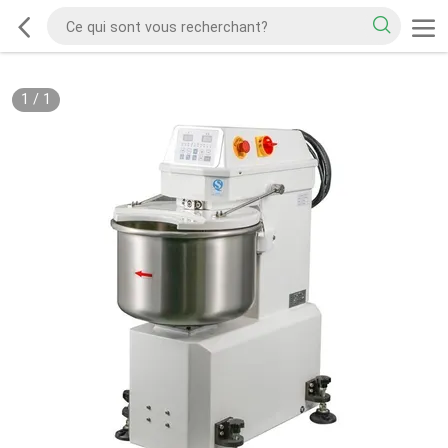
1
/
1