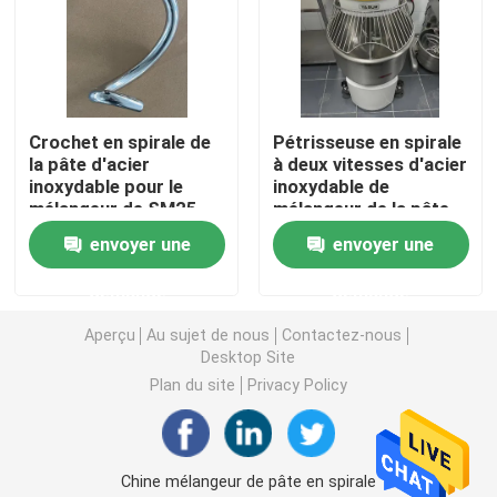
Retardateur Proofer de la pâte
Mélangeur en spirale de la pâte
Crochet en spirale de
Pétrisseuse en spirale
la pâte d'acier
à deux vitesses d'acier
inoxydable pour le
inoxydable de
Diviseuse de pâte plus ronde
mélangeur de SM25
mélangeur de la pâte
SM2-25
de spirale de 110
envoyer une
envoyer une
livres
Machine de mouleur de la pâte
demande
demande
Aperçu
Au sujet de nous
Contactez-nous
Machine de Sheeter de la pâte
Desktop Site
Plan du site
Privacy Policy
Mélangeur planétaire commercial
Congélateur droit commercial
Chine mélangeur de pâte en spirale