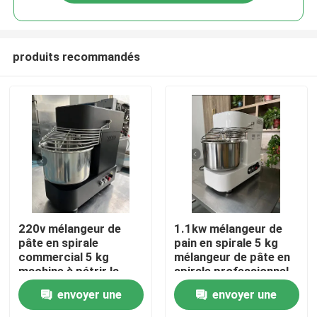
produits recommandés
Maison
220v mélangeur de
1.1kw mélangeur de
pâte en spirale
pain en spirale 5 kg
commercial 5 kg
mélangeur de pâte en
Des produits
machine à pétrir la
spirale professionnel
pâte Noir
pour la maison
envoyer une
envoyer une
Vidéos