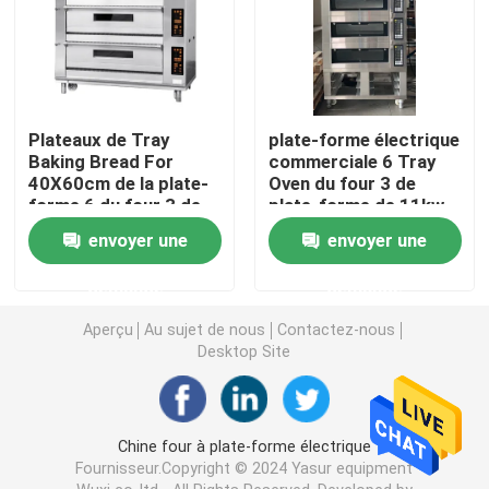
Diviseuse de pâte plus ronde
Machine de mouleur de la pâte
Plateaux de Tray
plate-forme électrique
Baking Bread For
commerciale 6 Tray
40X60cm de la plate-
Oven du four 3 de
Machine de Sheeter de la pâte
forme 6 du four 3 de
plate-forme de 11kw
plate-forme de
300c 18" plateaux de
envoyer une
envoyer une
boulangerie de Yasur
X26 » USA
Mélangeur planétaire commercial
demande
demande
Aperçu
Au sujet de nous
Contactez-nous
Congélateur droit commercial
Desktop Site
Trancheuse à pain
Chine four à plate-forme électrique
Fournisseur.Copyright © 2024 Yasur equipment
plateau de cuisson en aluminium