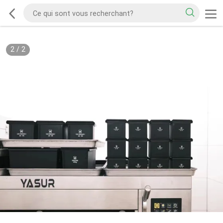
2
/
2