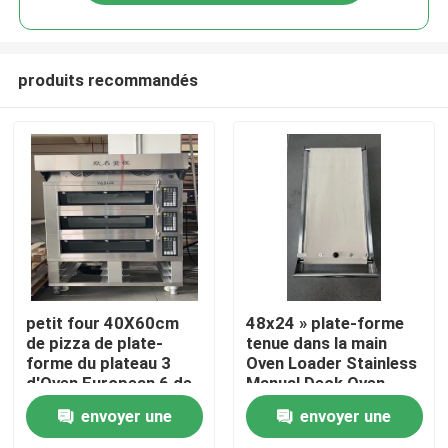
produits recommandés
Accueil
petit four 40X60cm
48x24 » plate-forme
de pizza de plate-
tenue dans la main
forme du plateau 3
Oven Loader Stainless
A propos de nous
d'Oven European 6 de
Manual Deck Oven
plate-forme de la
Loader
envoyer une
envoyer une
boulangerie 11kw
Contacts